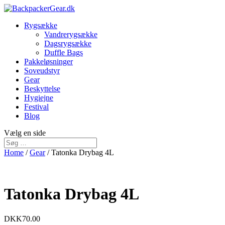
Rygsække
Vandrerygsække
Dagsrygsække
Duffle Bags
Pakkeløsninger
Soveudstyr
Gear
Beskyttelse
Hygiejne
Festival
Blog
Vælg en side
Home
/
Gear
/ Tatonka Drybag 4L
Tatonka Drybag 4L
DKK
70.00