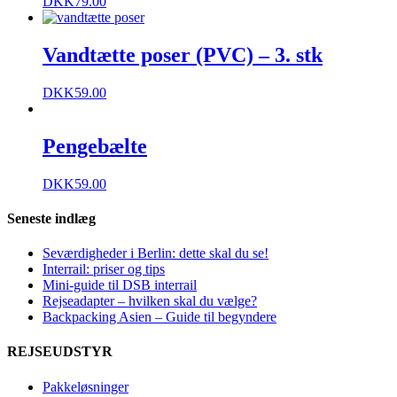
DKK
79.00
Vandtætte poser (PVC) – 3. stk
DKK
59.00
Pengebælte
DKK
59.00
Seneste indlæg
Seværdigheder i Berlin: dette skal du se!
Interrail: priser og tips
Mini-guide til DSB interrail
Rejseadapter – hvilken skal du vælge?
Backpacking Asien – Guide til begyndere
REJSEUDSTYR
Pakkeløsninger