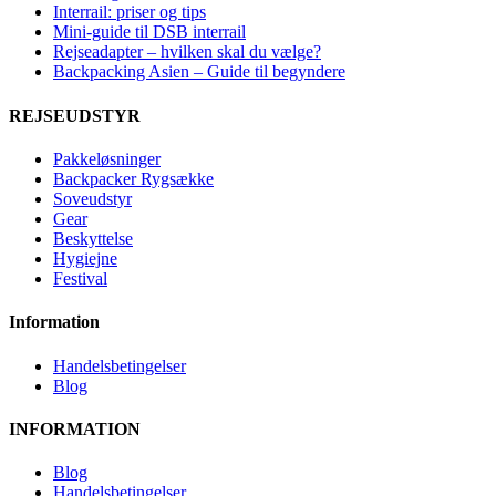
Interrail: priser og tips
Mini-guide til DSB interrail
Rejseadapter – hvilken skal du vælge?
Backpacking Asien – Guide til begyndere
REJSEUDSTYR
Pakkeløsninger
Backpacker Rygsække
Soveudstyr
Gear
Beskyttelse
Hygiejne
Festival
Information
Handelsbetingelser
Blog
INFORMATION
Blog
Handelsbetingelser