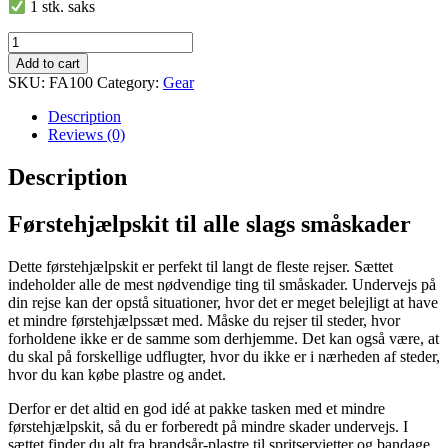
1 stk. saks
Førstehjælpskit
quantity
Add to cart
SKU:
FA100
Category:
Gear
Description
Reviews (0)
Description
Førstehjælpskit til alle slags småskader
Dette førstehjælpskit er perfekt til langt de fleste rejser. Sættet
indeholder alle de mest nødvendige ting til småskader. Undervejs på
din rejse kan der opstå situationer, hvor det er meget belejligt at have
et mindre førstehjælpssæt med. Måske du rejser til steder, hvor
forholdene ikke er de samme som derhjemme. Det kan også være, at
du skal på forskellige udflugter, hvor du ikke er i nærheden af steder,
hvor du kan købe plastre og andet.
Derfor er det altid en god idé at pakke tasken med et mindre
førstehjælpskit, så du er forberedt på mindre skader undervejs. I
sættet finder du alt fra brandsår-plastre til spritservietter og bandage.