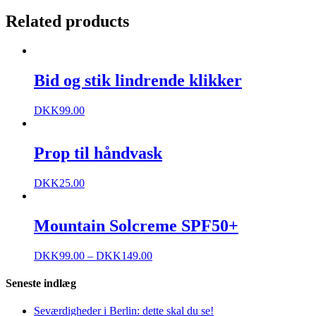
Related products
Bid og stik lindrende klikker
DKK
99.00
Prop til håndvask
DKK
25.00
Mountain Solcreme SPF50+
DKK
99.00
–
DKK
149.00
Seneste indlæg
Seværdigheder i Berlin: dette skal du se!