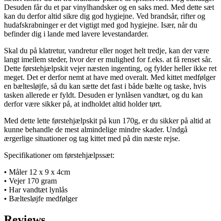
Desuden får du et par vinylhandsker og en saks med. Med dette sæt
kan du derfor altid sikre dig god hygiejne. Ved brandsår, rifter og
hudafskrabninger er det vigtigt med god hygiejne. Især, når du
befinder dig i lande med lavere levestandarder.
Skal du på klatretur, vandretur eller noget helt tredje, kan der være
langt imellem steder, hvor der er mulighed for f.eks. at få renset sår.
Dette førstehjælpskit vejer næsten ingenting, og fylder heller ikke ret
meget. Det er derfor nemt at have med overalt. Med kittet medfølger
en bæltesløjfe, så du kan sætte det fast i både bælte og taske, hvis
tasken allerede er fyldt. Desuden er lynlåsen vandtæt, og du kan
derfor være sikker på, at indholdet altid holder tørt.
Med dette lette førstehjælpskit på kun 170g, er du sikker på altid at
kunne behandle de mest almindelige mindre skader. Undgå
ærgerlige situationer og tag kittet med på din næste rejse.
Specifikationer om førstehjælpssæt:
• Måler 12 x 9 x 4cm
• Vejer 170 gram
• Har vandtæt lynlås
• Bæltesløjfe medfølger
Reviews