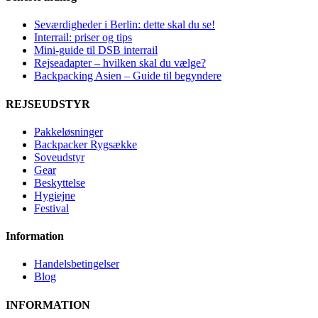
Seværdigheder i Berlin: dette skal du se!
Interrail: priser og tips
Mini-guide til DSB interrail
Rejseadapter – hvilken skal du vælge?
Backpacking Asien – Guide til begyndere
REJSEUDSTYR
Pakkeløsninger
Backpacker Rygsække
Soveudstyr
Gear
Beskyttelse
Hygiejne
Festival
Information
Handelsbetingelser
Blog
INFORMATION