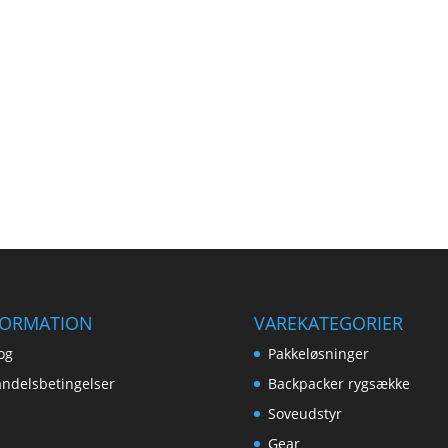
FORMATION
VAREKATEGORIER
og
Pakkeløsninger
ndelsbetingelser
Backpacker rygsække
Soveudstyr
Gear