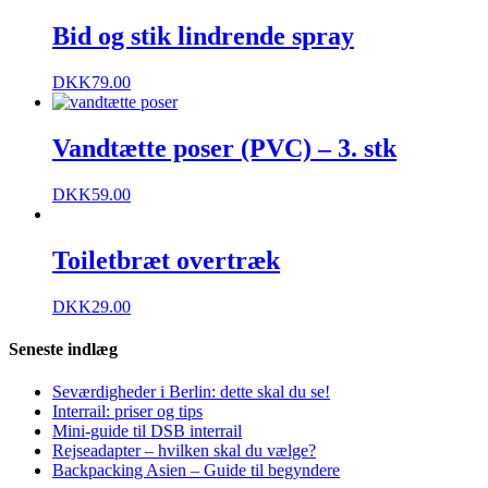
Bid og stik lindrende spray
DKK
79.00
Vandtætte poser (PVC) – 3. stk
DKK
59.00
Toiletbræt overtræk
DKK
29.00
Seneste indlæg
Seværdigheder i Berlin: dette skal du se!
Interrail: priser og tips
Mini-guide til DSB interrail
Rejseadapter – hvilken skal du vælge?
Backpacking Asien – Guide til begyndere