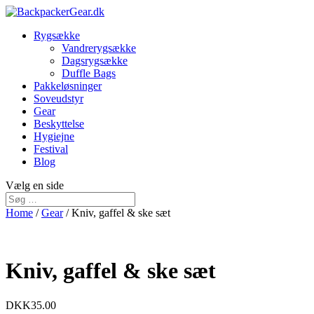
Rygsække
Vandrerygsække
Dagsrygsække
Duffle Bags
Pakkeløsninger
Soveudstyr
Gear
Beskyttelse
Hygiejne
Festival
Blog
Vælg en side
Home
/
Gear
/ Kniv, gaffel & ske sæt
Kniv, gaffel & ske sæt
DKK
35.00