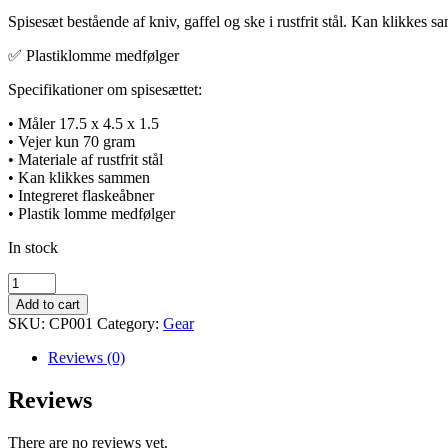
Spisesæt bestående af kniv, gaffel og ske i rustfrit stål. Kan klikkes 
✅ Plastiklomme medfølger
Specifikationer om spisesættet:
• Måler 17.5 x 4.5 x 1.5
• Vejer kun 70 gram
• Materiale af rustfrit stål
• Kan klikkes sammen
• Integreret flaskeåbner
• Plastik lomme medfølger
In stock
Kniv,
gaffel
Add to cart
&
SKU:
CP001
Category:
Gear
ske
sæt
Reviews (0)
quantity
Reviews
There are no reviews yet.