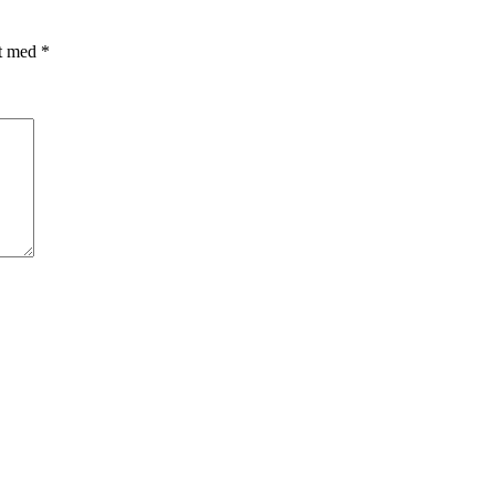
et med
*