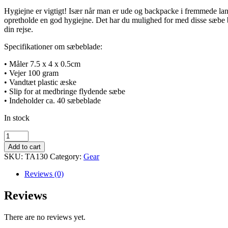
Hygiejne er vigtigt! Især når man er ude og backpacke i fremmede lande
opretholde en god hygiejne. Det har du mulighed for med disse sæbe b
din rejse.
Specifikationer om sæbeblade:
• Måler 7.5 x 4 x 0.5cm
• Vejer 100 gram
• Vandtæt plastic æske
• Slip for at medbringe flydende sæbe
• Indeholder ca. 40 sæbeblade
In stock
Sæbeblade
quantity
Add to cart
SKU:
TA130
Category:
Gear
Reviews (0)
Reviews
There are no reviews yet.