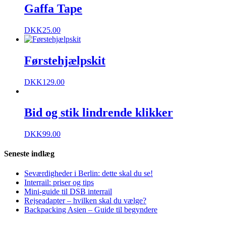
Gaffa Tape
DKK
25.00
Førstehjælpskit
DKK
129.00
Bid og stik lindrende klikker
DKK
99.00
Seneste indlæg
Seværdigheder i Berlin: dette skal du se!
Interrail: priser og tips
Mini-guide til DSB interrail
Rejseadapter – hvilken skal du vælge?
Backpacking Asien – Guide til begyndere