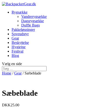
Rygsække
Vandrerygsække
Dagsrygsække
Duffle Bags
Pakkeløsninger
Soveudstyr
Gear
Beskyttelse
Hygiejne
Festival
Blog
Vælg en side
Home
/
Gear
/ Sæbeblade
Sæbeblade
DKK
25.00