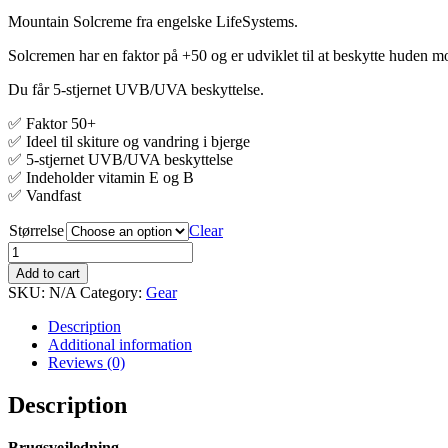
Mountain Solcreme fra engelske LifeSystems.
Solcremen har en faktor på +50 og er udviklet til at beskytte huden m
Du får 5-stjernet UVB/UVA beskyttelse.
✅ Faktor 50+
✅ Ideel til skiture og vandring i bjerge
✅ 5-stjernet UVB/UVA beskyttelse
✅ Indeholder vitamin E og B
✅ Vandfast
Størrelse
Clear
Mountain
Solcreme
Add to cart
SPF50+
SKU:
N/A
Category:
Gear
quantity
Description
Additional information
Reviews (0)
Description
Brugsvejledning