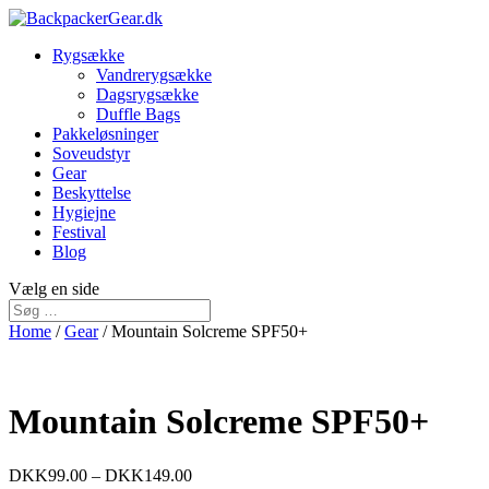
Rygsække
Vandrerygsække
Dagsrygsække
Duffle Bags
Pakkeløsninger
Soveudstyr
Gear
Beskyttelse
Hygiejne
Festival
Blog
Vælg en side
Home
/
Gear
/ Mountain Solcreme SPF50+
Mountain Solcreme SPF50+
DKK
99.00
–
DKK
149.00