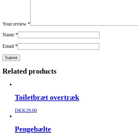
Your review
*
Name
*
Email
*
Related products
Toiletbræt overtræk
DKK
29.00
Pengebælte