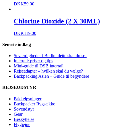
DKK
59.00
Chlorine Dioxide (2 X 30ML)
DKK
119.00
Seneste indlæg
Seværdigheder i Berlin: dette skal du se!
Interrail: priser og tips
Mini-guide til DSB interrail
Rejseadapter – hvilken skal du vælge?
Backpacking Asien – Guide til begyndere
REJSEUDSTYR
Pakkeløsninger
Backpacker Rygsække
Soveudstyr
Gear
Beskyttelse
Hygiejne