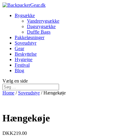
Rygsække
Vandrerygsække
Dagsrygsække
Duffle Bags
Pakkeløsninger
Soveudstyr
Gear
Beskyttelse
Hygiejne
Festival
Blog
Vælg en side
Home
/
Soveudstyr
/ Hængekøje
Hængekøje
DKK
219.00