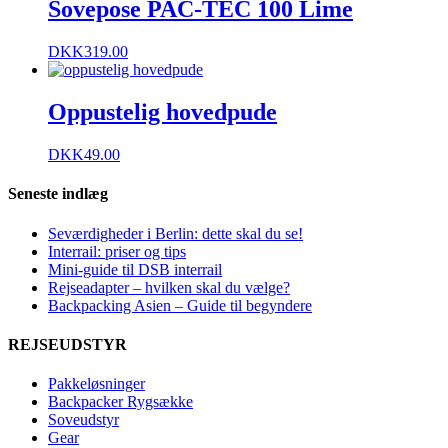
Sovepose PAC-TEC 100 Lime
DKK
319.00
Oppustelig hovedpude
DKK
49.00
Seneste indlæg
Seværdigheder i Berlin: dette skal du se!
Interrail: priser og tips
Mini-guide til DSB interrail
Rejseadapter – hvilken skal du vælge?
Backpacking Asien – Guide til begyndere
REJSEUDSTYR
Pakkeløsninger
Backpacker Rygsække
Soveudstyr
Gear