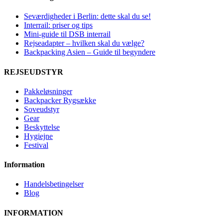
Seværdigheder i Berlin: dette skal du se!
Interrail: priser og tips
Mini-guide til DSB interrail
Rejseadapter – hvilken skal du vælge?
Backpacking Asien – Guide til begyndere
REJSEUDSTYR
Pakkeløsninger
Backpacker Rygsække
Soveudstyr
Gear
Beskyttelse
Hygiejne
Festival
Information
Handelsbetingelser
Blog
INFORMATION