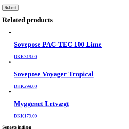
Related products
Sovepose PAC-TEC 100 Lime
DKK
319.00
Sovepose Voyager Tropical
DKK
299.00
Myggenet Letvægt
DKK
179.00
Seneste indlæg