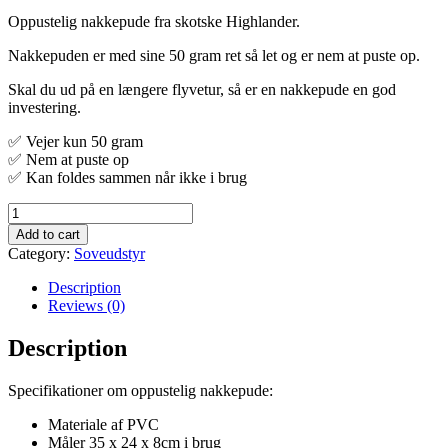
Oppustelig nakkepude fra skotske Highlander.
Nakkepuden er med sine 50 gram ret så let og er nem at puste op.
Skal du ud på en længere flyvetur, så er en nakkepude en god
investering.
✅ Vejer kun 50 gram
✅ Nem at puste op
✅ Kan foldes sammen når ikke i brug
Oppustelig
nakkepude
Add to cart
quantity
Category:
Soveudstyr
Description
Reviews (0)
Description
Specifikationer om oppustelig nakkepude:
Materiale af PVC
Måler 35 x 24 x 8cm i brug