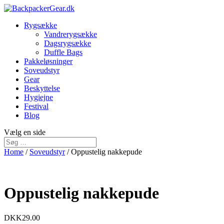
Rygsække
Vandrerygsække
Dagsrygsække
Duffle Bags
Pakkeløsninger
Soveudstyr
Gear
Beskyttelse
Hygiejne
Festival
Blog
Vælg en side
Home
/
Soveudstyr
/ Oppustelig nakkepude
Oppustelig nakkepude
DKK
29.00