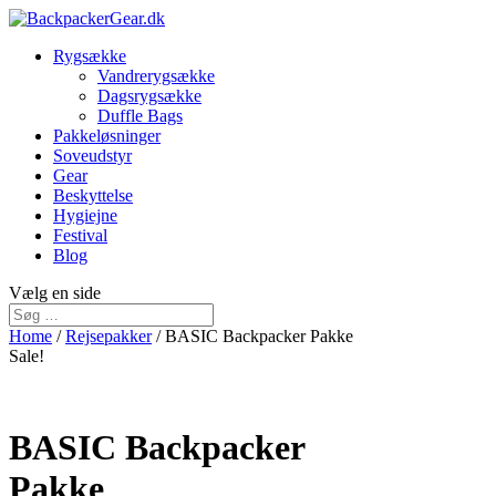
Rygsække
Vandrerygsække
Dagsrygsække
Duffle Bags
Pakkeløsninger
Soveudstyr
Gear
Beskyttelse
Hygiejne
Festival
Blog
Vælg en side
Home
/
Rejsepakker
/ BASIC Backpacker Pakke
Sale!
BASIC Backpacker
15%
Pakke