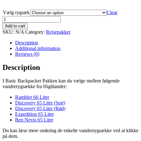
Vælg rygsæk
Clear
BASIC
Backpacker
Add to cart
Pakke
SKU:
N/A
Category:
Rejsepakker
quantity
Description
Additional information
Reviews (0)
Description
I Basic Backpacker Pakken kan du vælge mellem følgende
vandrerygsække fra Highlander:
Rambler 66 Liter
Discovery 65 Liter (Sort)
Discovery 65 Liter (Rød)
Expedition 65 Liter
Ben Nevis 65 Liter
Du kan læse mere omkring de enkelte vandrerygsække ved at klikke
på dem.