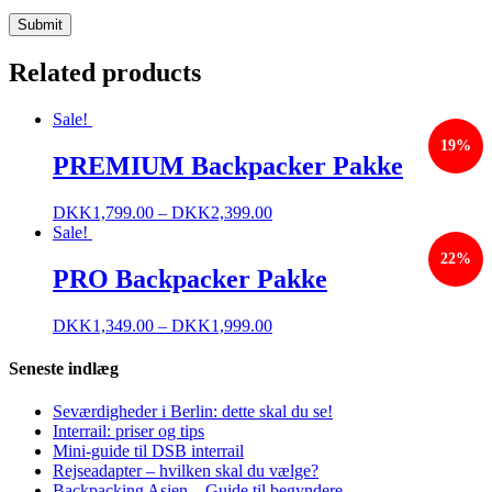
Related products
Sale!
19%
PREMIUM Backpacker Pakke
DKK
1,799.00
–
DKK
2,399.00
Sale!
22%
PRO Backpacker Pakke
DKK
1,349.00
–
DKK
1,999.00
Seneste indlæg
Seværdigheder i Berlin: dette skal du se!
Interrail: priser og tips
Mini-guide til DSB interrail
Rejseadapter – hvilken skal du vælge?
Backpacking Asien – Guide til begyndere