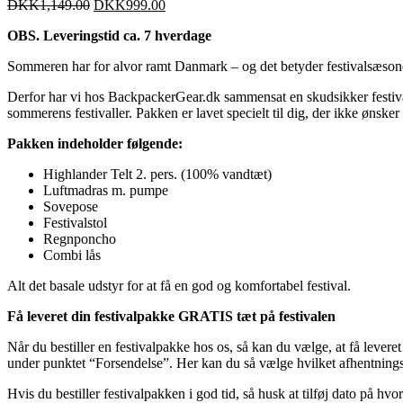
DKK
1,149.00
DKK
999.00
OBS. Leveringstid ca. 7 hverdage
Sommeren har for alvor ramt Danmark – og det betyder festivalsæsonen
Derfor har vi hos BackpackerGear.dk sammensat en skudsikker festivalp
sommerens festivaller. Pakken er lavet specielt til dig, der ikke ønske
Pakken indeholder følgende:
Highlander Telt 2. pers. (100% vandtæt)
Luftmadras m. pumpe
Sovepose
Festivalstol
Regnponcho
Combi lås
Alt det basale udstyr for at få en god og komfortabel festival.
Få leveret din festivalpakke GRATIS tæt på festivalen
Når du bestiller en festivalpakke hos os, så kan du vælge, at få lever
under punktet “Forsendelse”. Her kan du så vælge hvilket afhentningsst
Hvis du bestiller festivalpakken i god tid, så husk at tilføj dato på hvo