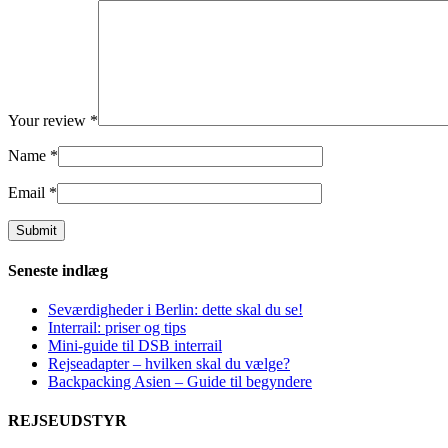
Your review
*
Name
*
Email
*
Seneste indlæg
Seværdigheder i Berlin: dette skal du se!
Interrail: priser og tips
Mini-guide til DSB interrail
Rejseadapter – hvilken skal du vælge?
Backpacking Asien – Guide til begyndere
REJSEUDSTYR