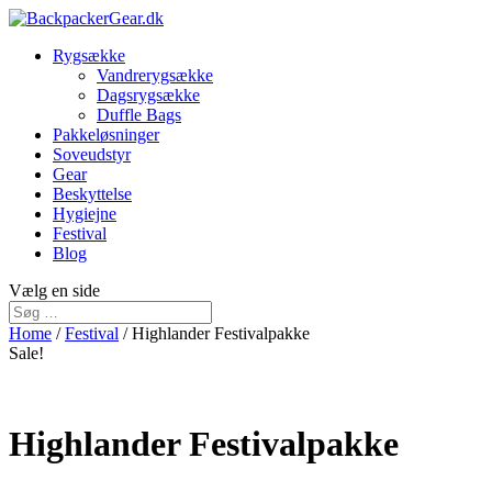
Rygsække
Vandrerygsække
Dagsrygsække
Duffle Bags
Pakkeløsninger
Soveudstyr
Gear
Beskyttelse
Hygiejne
Festival
Blog
Vælg en side
Home
/
Festival
/ Highlander Festivalpakke
Sale!
Highlander Festivalpakke