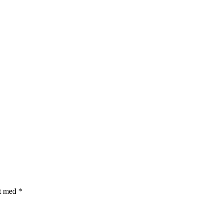
et med
*