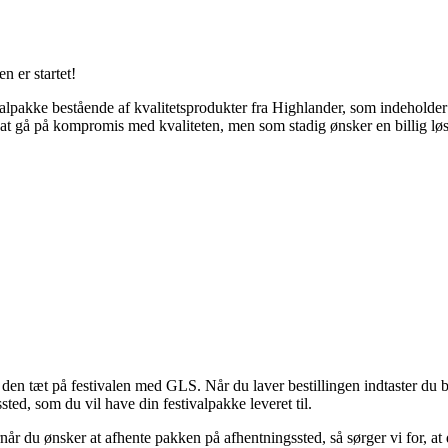
 er startet!
akke bestående af kvalitetsprodukter fra Highlander, som indeholder al
r at gå på kompromis med kvaliteten, men som stadig ønsker en billig løsn
et den tæt på festivalen med GLS. Når du laver bestillingen indtaster du
ed, som du vil have din festivalpakke leveret til.
rnår du ønsker at afhente pakken på afhentningssted, så sørger vi for, at d