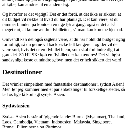
at købe, kan ændres til en anden dag.
Og hvorfor er det vigtigt? Det er det fordi, at det ikke er sikkert, at
dit budget vil række til hvad du har planlagt. Det kan være, at du
rammer bunden på kontoen en uge før afgang, også er det altså
meget rart, at kunne ændre flybilletten, så man kan komme hjemad.
Omvendt kan det også sagtens være, at du har holdt dit budget rigtig
fornuftigt, så du gerne vil backpacke lidt længere – og der vil det
være surt, hvis det er en flybillet hjem, som skal forhindre dig i at
gøre det. Så HUSK: køb en flybillet der kan ændres! Det vil højst
sandsynligt koste et mindre gebyr, men det er helt sikkert det værd!
Destinationer
Det vrimler simpelthen med fantastiske destinationer i sydøst Asien!
Men før jeg kommer med et par anbefalinger til forskellige steder, så
lad os lige få kortlagt sydøst Asien.
Sydøstasien
Sydøst Asien består af følgende lande: Burma (Myanmar), Thailand,
Laos, Cambodja, Vietnam, Indonesien, Malaysia, Singapore,
Brunei, Filippinerne og Østtimor.