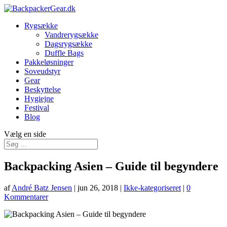
Rygsække
Vandrerygsække
Dagsrygsække
Duffle Bags
Pakkeløsninger
Soveudstyr
Gear
Beskyttelse
Hygiejne
Festival
Blog
Vælg en side
Backpacking Asien – Guide til begyndere
af
André Batz Jensen
|
jun 26, 2018
|
Ikke-kategoriseret
|
0
Kommentarer