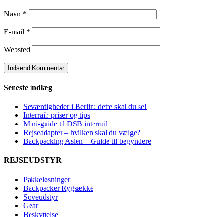
Navn
*
E-mail
*
Websted
Seneste indlæg
Seværdigheder i Berlin: dette skal du se!
Interrail: priser og tips
Mini-guide til DSB interrail
Rejseadapter – hvilken skal du vælge?
Backpacking Asien – Guide til begyndere
REJSEUDSTYR
Pakkeløsninger
Backpacker Rygsække
Soveudstyr
Gear
Beskyttelse