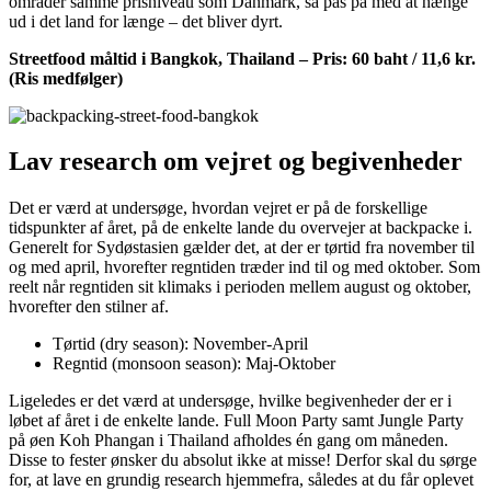
områder samme prisniveau som Danmark, så pas på med at hænge
ud i det land for længe – det bliver dyrt.
Streetfood måltid i Bangkok, Thailand – Pris: 60 baht / 11,6 kr.
(Ris medfølger)
Lav research om vejret og begivenheder
Det er værd at undersøge, hvordan vejret er på de forskellige
tidspunkter af året, på de enkelte lande du overvejer at backpacke i.
Generelt for Sydøstasien gælder det, at der er tørtid fra november til
og med april, hvorefter regntiden træder ind til og med oktober. Som
reelt når regntiden sit klimaks i perioden mellem august og oktober,
hvorefter den stilner af.
Tørtid (dry season): November-April
Regntid (monsoon season): Maj-Oktober
Ligeledes er det værd at undersøge, hvilke begivenheder der er i
løbet af året i de enkelte lande. Full Moon Party samt Jungle Party
på øen Koh Phangan i Thailand afholdes én gang om måneden.
Disse to fester ønsker du absolut ikke at misse! Derfor skal du sørge
for, at lave en grundig research hjemmefra, således at du får oplevet