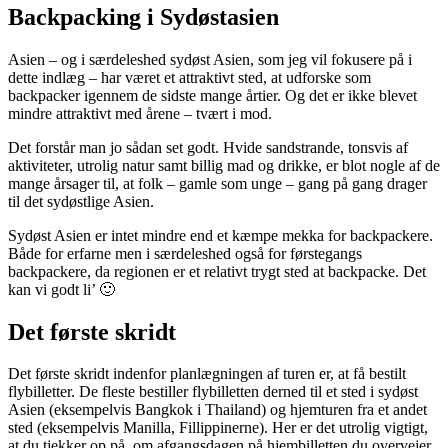
Backpacking i Sydøstasien
Asien – og i særdeleshed sydøst Asien, som jeg vil fokusere på i
dette indlæg – har været et attraktivt sted, at udforske som
backpacker igennem de sidste mange årtier. Og det er ikke blevet
mindre attraktivt med årene – tvært i mod.
Det forstår man jo sådan set godt. Hvide sandstrande, tonsvis af
aktiviteter, utrolig natur samt billig mad og drikke, er blot nogle af de
mange årsager til, at folk – gamle som unge – gang på gang drager
til det sydøstlige Asien.
Sydøst Asien er intet mindre end et kæmpe mekka for backpackere.
Både for erfarne men i særdeleshed også for førstegangs
backpackere, da regionen er et relativt trygt sted at backpacke. Det
kan vi godt li’ 🙂
Det første skridt
Det første skridt indenfor planlægningen af turen er, at få bestilt
flybilletter. De fleste bestiller flybilletten derned til et sted i sydøst
Asien (eksempelvis Bangkok i Thailand) og hjemturen fra et andet
sted (eksempelvis Manilla, Fillippinerne). Her er det utrolig vigtigt,
at du tjekker op på, om afgangsdagen på hjembilletten du overvejer