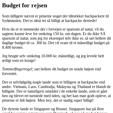
Budget for rejsen
Som tidligere nævnt er priserne noget der tiltrækker backpackere til
Sydøstasien. Det er altså ret så billigt at backpacke dernede!
Hvis du er et menneske der i forvejen er sparsom af natur, vil du
sagtens kunne leve for omkring 150 kr. om dagen. Er du ikke SÅ
sparsom af natur, som jeg for eksempel selv ikke er, så sæt hellere dit
daglige budget til ca. 300 kr. Det vil svare til et månedligt budget på
8.400 kroner.
Jeg brugte selv omkring 10.000 kr. månedligt, og jeg levede helt
ærligt som en konge!
Tommelfingerregel;
sæt hellere dit budget en smule højere end
forventet.
Der er selvfølgelig nogle lande som er billigere at backpacke end
andre. Vietnam, Laos, Cambodja, Malaysia og Thailand er blandt de
billigste. Der er naturligvis områder i de enkelte lande, som er gået
hen og blevet ret turistede med tiden, og her kan man godt opleve, at
priserne er lidt højere. Men hey, det er stadig super billigt!
De dyreste lande er Singapore og Brunei. Singapore har på flere