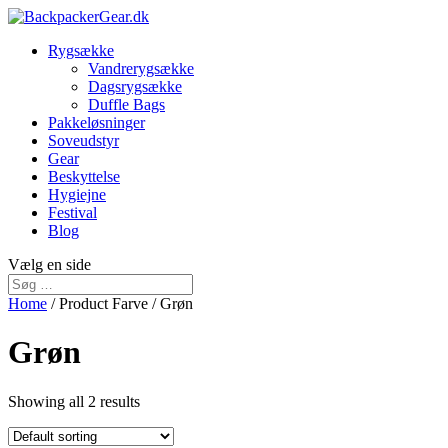
Rygsække
Vandrerygsække
Dagsrygsække
Duffle Bags
Pakkeløsninger
Soveudstyr
Gear
Beskyttelse
Hygiejne
Festival
Blog
Vælg en side
Home
/ Product Farve / Grøn
Grøn
Showing all 2 results